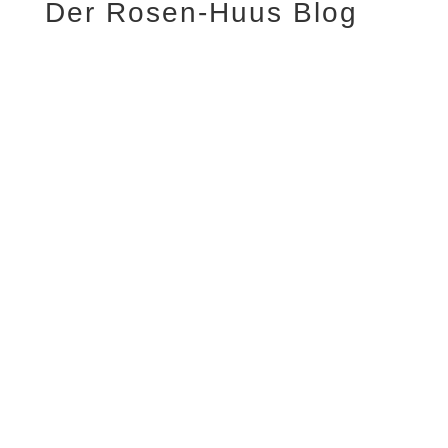
Der Rosen-Huus Blog
Daniel S. Batt
Der Neue kommt, das Alte bleibt Nichts ist
ewig. Auch Legenden werden älter und
gehen wie normale Menschen irgendwann
in den Ruhestand. So auch Karl-Heinz
Firneis, den wir in Friedrichstadt nur als
Kalle kennen. Am 13. Mai 2023 endet seine
Zeit in dem von ihm...