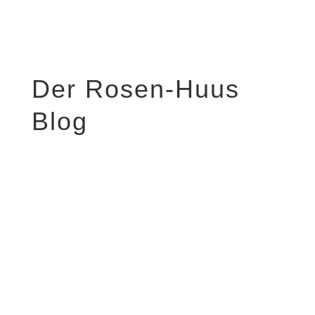
Der Rosen-Huus
Blog
Wer kann bei eisigen Temperaturen einer
richtig schönen, heißen Suppe widerstehen?