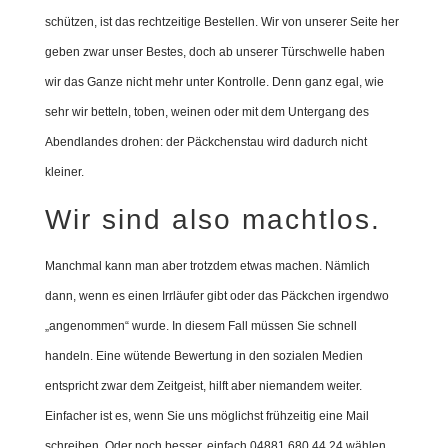
schützen, ist das rechtzeitige Bestellen. Wir von unserer Seite her
geben zwar unser Bestes, doch ab unserer Türschwelle haben
wir das Ganze nicht mehr unter Kontrolle. Denn ganz egal, wie
sehr wir betteln, toben, weinen oder mit dem Untergang des
Abendlandes drohen: der Päckchenstau wird dadurch nicht
kleiner.
Wir sind also machtlos.
Manchmal kann man aber trotzdem etwas machen. Nämlich
dann, wenn es einen Irrläufer gibt oder das Päckchen irgendwo
„angenommen“ wurde. In diesem Fall müssen Sie schnell
handeln. Eine wütende Bewertung in den sozialen Medien
entspricht zwar dem Zeitgeist, hilft aber niemandem weiter.
Einfacher ist es, wenn Sie uns möglichst frühzeitig eine Mail
schreiben. Oder noch besser, einfach 04881 680 44 24 wählen