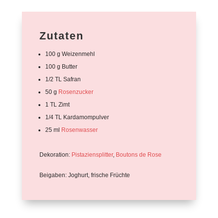
Zutaten
100 g Weizenmehl
100 g Butter
1/2 TL Safran
50 g
Rosenzucker
1 TL Zimt
1/4 TL Kardamompulver
25 ml
Rosenwasser
Dekoration:
Pistaziensplitter
,
Boutons de Rose
Beigaben: Joghurt, frische Früchte