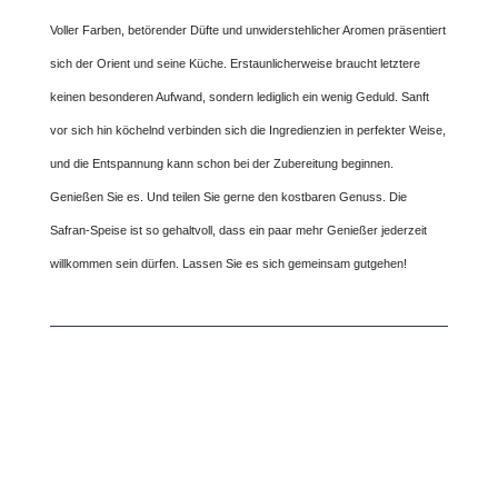
Voller Farben, betörender Düfte und unwiderstehlicher Aromen präsentiert
sich der Orient und seine Küche. Erstaunlicherweise braucht letztere
keinen besonderen Aufwand, sondern lediglich ein wenig Geduld. Sanft
vor sich hin köchelnd verbinden sich die Ingredienzien in perfekter Weise,
und die Entspannung kann schon bei der Zubereitung beginnen.
Genießen Sie es. Und teilen Sie gerne den kostbaren Genuss. Die
Safran-Speise ist so gehaltvoll, dass ein paar mehr Genießer jederzeit
willkommen sein dürfen. Lassen Sie es sich gemeinsam gutgehen!