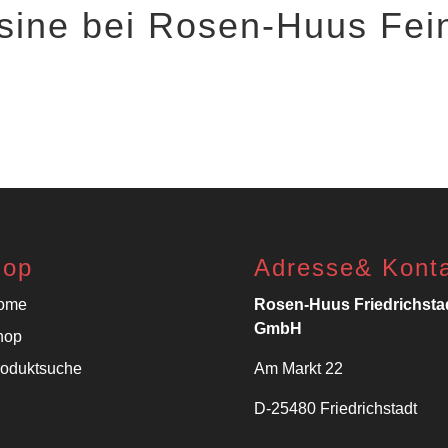
isine bei Rosen-Huus Fei
hop
Adresse& Kont
ome
Rosen-Huus Friedrichsta
GmbH
hop
roduktsuche
Am Markt 22
D-25480 Friedrichstadt