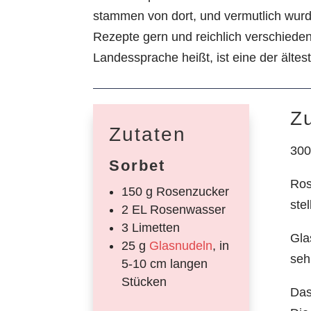
stammen von dort, und vermutlich wurde
Rezepte gern und reichlich verschieden
Landessprache heißt, ist eine der älte
Z
Zutaten
300
Sorbet
Ros
150 g Rosenzucker
stel
2 EL Rosenwasser
3 Limetten
Gla
25 g
Glasnudeln
, in
seh
5-10 cm langen
Stücken
Das