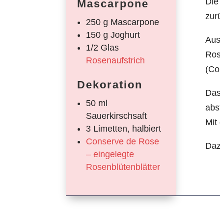
Die
Mascarpone
zur
250 g Mascarpone
150 g Joghurt
Aus
1/2 Glas
Ros
Rosenaufstrich
(Co
Dekoration
Das
50 ml
abs
Sauerkirschsaft
Mit
3 Limetten, halbiert
Conserve de Rose
Daz
– eingelegte
Rosenblütenblätter