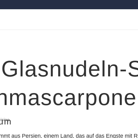
-Glasnudeln-
enmascarpone
aum
isine
mmt aus Persien, einem Land, das auf das Engste mit Ro