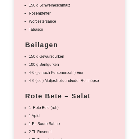
150 g Schweineschmalz
Rosenpfeffer
Worcestersauce
Tabasco
Beilagen
150 g Gewürzgurken
100 g Senfgurken
4-6 ( je nach Personenzahl) Eier
4-6 (s.o.) Matjesfilets und/oder Rollmöpse
Rote Bete – Salat
1 Rote Bete (roh)
1 Apfel
1 EL Saure Sahne
2 TL Rosenöl