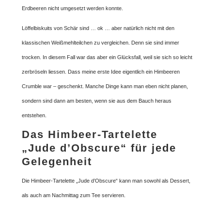
Erdbeeren nicht umgesetzt werden konnte.
Löffelbiskuits von Schär sind … ok … aber natürlich nicht mit den
klassischen Weißmehlteilchen zu vergleichen. Denn sie sind immer
trocken. In diesem Fall war das aber ein Glücksfall, weil sie sich so leicht
zerbröseln liessen. Dass meine erste Idee eigentlich ein Himbeeren
Crumble war – geschenkt. Manche Dinge kann man eben nicht planen,
sondern sind dann am besten, wenn sie aus dem Bauch heraus
entstehen.
Das Himbeer-Tartelette
„Jude d’Obscure“ für jede
Gelegenheit
Die Himbeer-Tartelette „Jude d’Obscure“ kann man sowohl als Dessert,
als auch am Nachmittag zum Tee servieren.