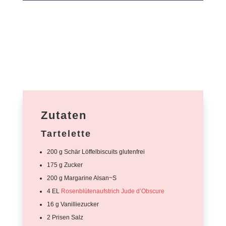
Zutaten
Tartelette
200 g Schär Löffelbiscuits glutenfrei
175 g Zucker
200 g Margarine Alsan~S
4 EL
Rosenblütenaufstrich Jude d’Obscure
16 g Vanilliezucker
2 Prisen Salz