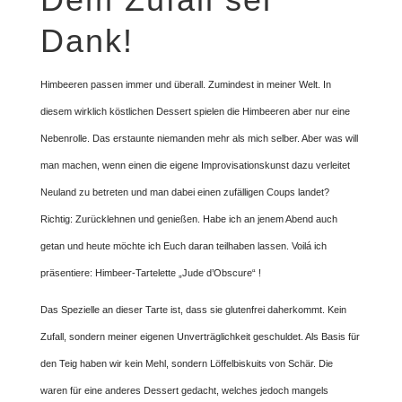
Dank!
Himbeeren passen immer und überall. Zumindest in meiner Welt. In
diesem wirklich köstlichen Dessert spielen die Himbeeren aber nur eine
Nebenrolle. Das erstaunte niemanden mehr als mich selber. Aber was will
man machen, wenn einen die eigene Improvisationskunst dazu verleitet
Neuland zu betreten und man dabei einen zufälligen Coups landet?
Richtig: Zurücklehnen und genießen. Habe ich an jenem Abend auch
getan und heute möchte ich Euch daran teilhaben lassen. Voilá ich
präsentiere: Himbeer-Tartelette „Jude d’Obscure“ !
Das Spezielle an dieser Tarte ist, dass sie glutenfrei daherkommt. Kein
Zufall, sondern meiner eigenen Unverträglichkeit geschuldet. Als Basis für
den Teig haben wir kein Mehl, sondern Löffelbiskuits von Schär. Die
waren für eine anderes Dessert gedacht, welches jedoch mangels