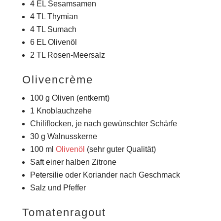
4 EL Sesamsamen
4 TL Thymian
4 TL Sumach
6 EL Olivenöl
2 TL Rosen-Meersalz
Olivencrème
100 g Oliven (entkernt)
1 Knoblauchzehe
Chiliflocken, je nach gewünschter Schärfe
30 g Walnusskerne
100 ml
Olivenöl
(sehr guter Qualität)
Saft einer halben Zitrone
Petersilie oder Koriander nach Geschmack
Salz und Pfeffer
Tomatenragout